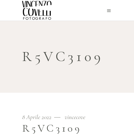
R5VC3109
8 Aprile 2022
vincecove
R5VC3109