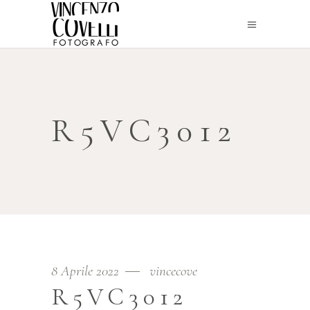
R5VC3012
8 Aprile 2022
vincecove
R5VC3012