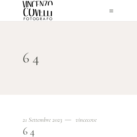
64
21 Settembre 2023
vincecove
64