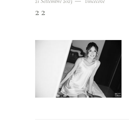
21 Settembre 2023
vincecove
22