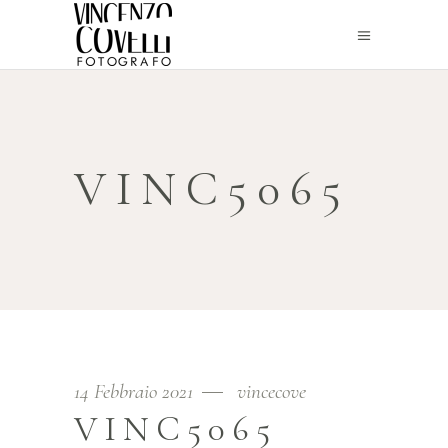
VINC5065
14 Febbraio 2021
vincecove
VINC5065