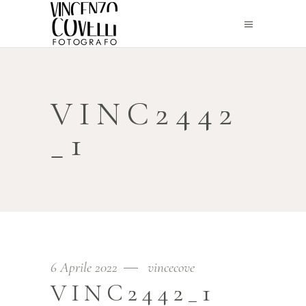
VINC2442
_1
6 Aprile 2022
vincecove
VINC2442_1