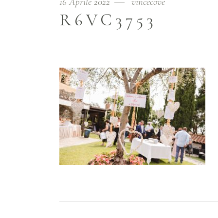
16 Aprile 2022
vincecove
R6VC3753