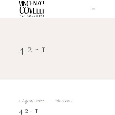
42-1
1 Agosto 2022
vincecove
42-1