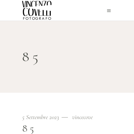
85
5 Settembre 2023
vincecove
85