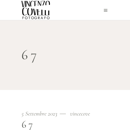
67
5 Settembre 2023
vincecove
67