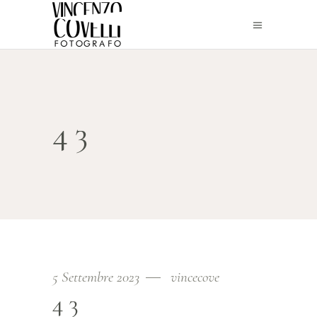
43
5 Settembre 2023
vincecove
43