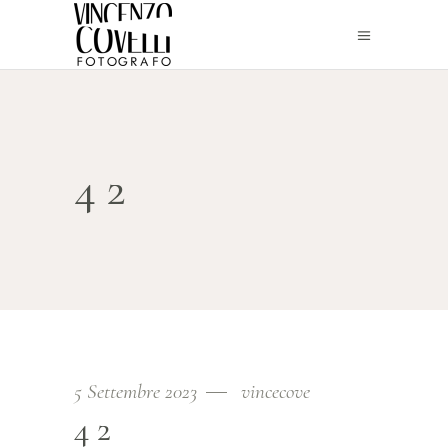
42
5 Settembre 2023
vincecove
42