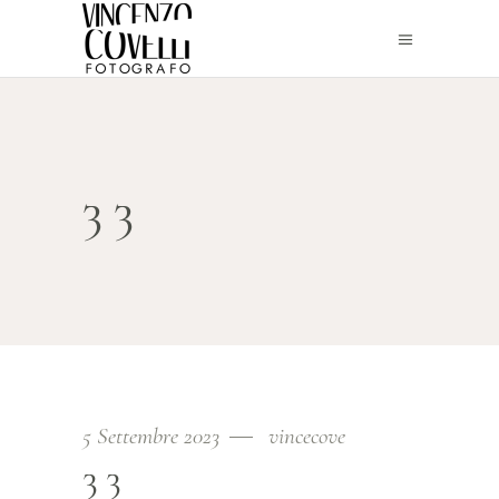
33
5 Settembre 2023
vincecove
33