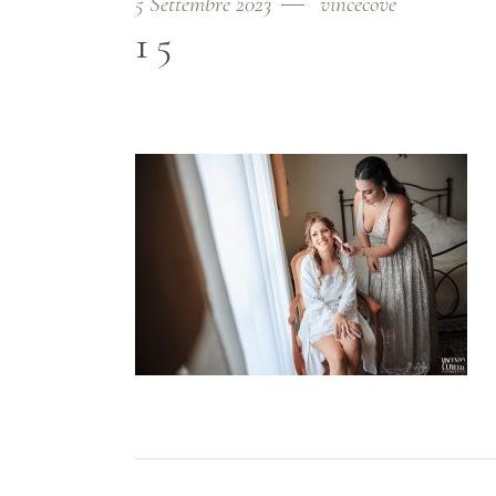
5 Settembre 2023
vincecove
15