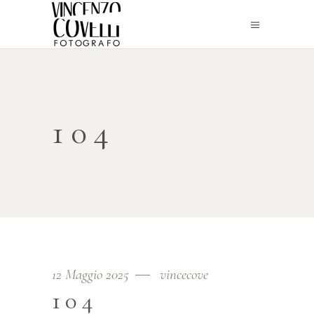
104
12 Maggio 2025
vincecove
104