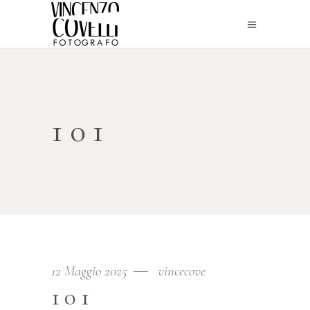
101
12 Maggio 2025
vincecove
101