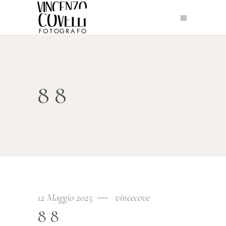
88
12 Maggio 2025
vincecove
88