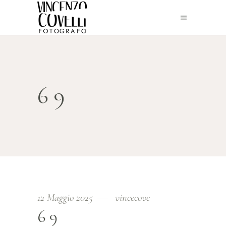
69
12 Maggio 2025
vincecove
69