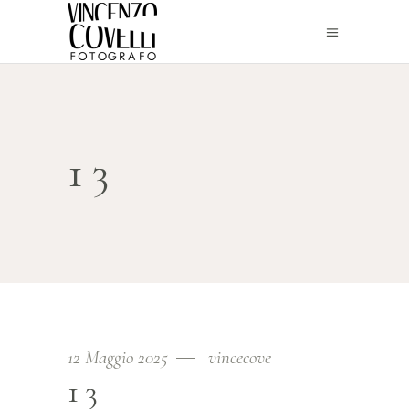
13
12 Maggio 2025
vincecove
13