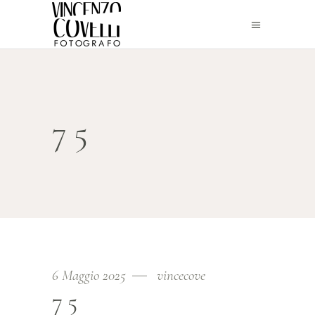
75
6 Maggio 2025
vincecove
75