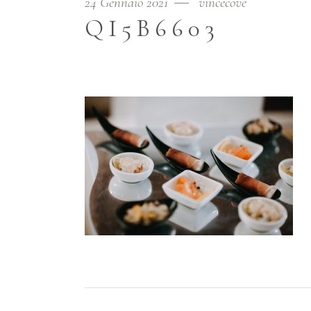
24 Gennaio 2021
vincecove
QI5B6603