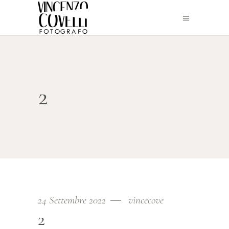
2
24 Settembre 2022
vincecove
2