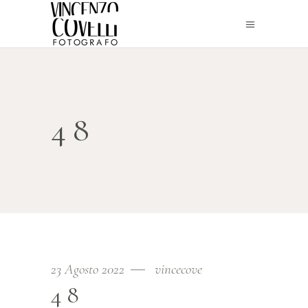
48
23 Agosto 2022
vincecove
48