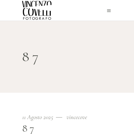
87
11 Agosto 2025
vincecove
87