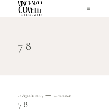
78
11 Agosto 2025
vincecove
78