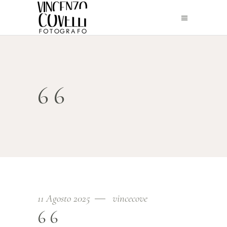
66
11 Agosto 2025
vincecove
66