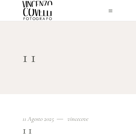
11
11 Agosto 2025
vincecove
11