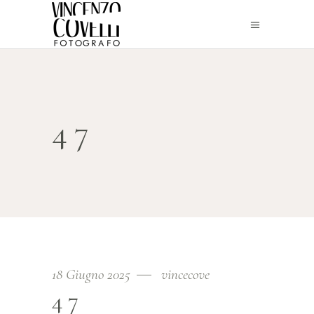
47
18 Giugno 2025
vincecove
47