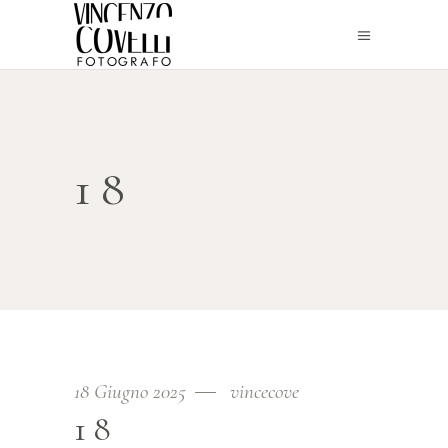
18
18 Giugno 2025
vincecove
18