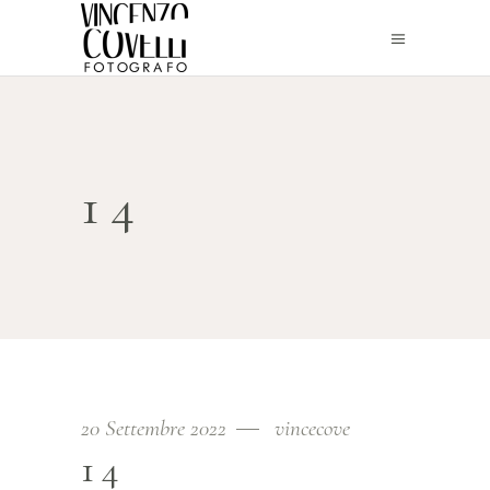
14
20 Settembre 2022
vincecove
14