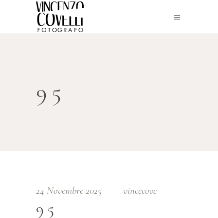
95
24 Novembre 2025
vincecove
95