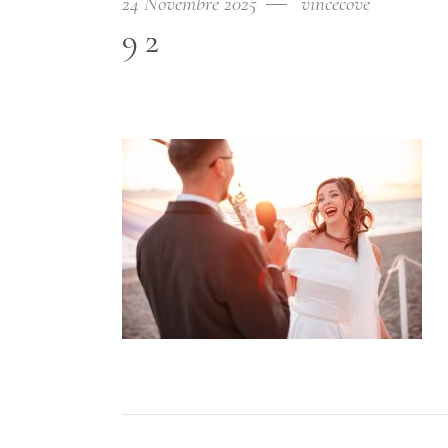
24 Novembre 2025
vincecove
92