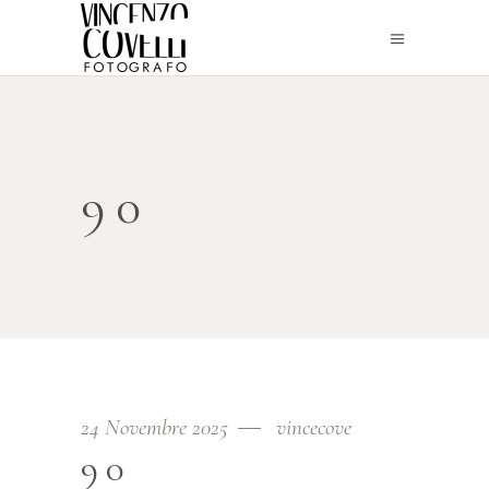
90
24 Novembre 2025
vincecove
90