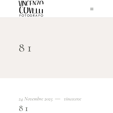
81
24 Novembre 2025
vincecove
81