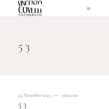
53
24 Novembre 2025
vincecove
53