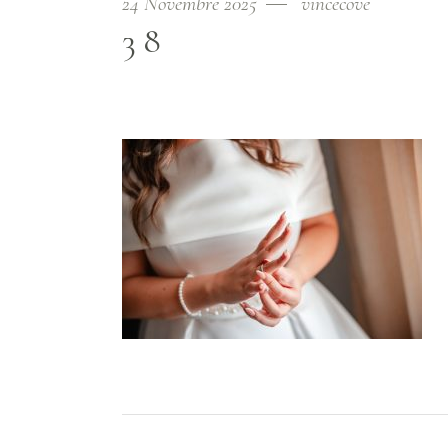
24 Novembre 2025
vincecove
38