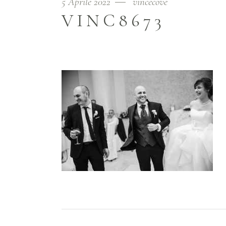
5 Aprile 2022
vincecove
VINC8673