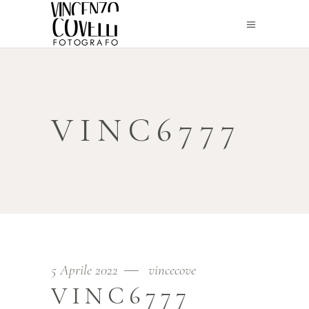
VINC6777
5 Aprile 2022
vincecove
VINC6777