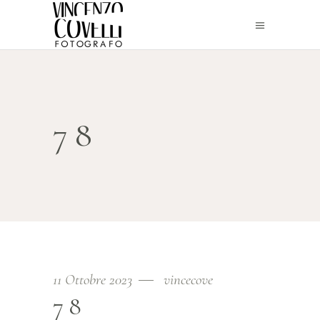
78
11 Ottobre 2023
vincecove
78