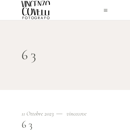
63
11 Ottobre 2023
vincecove
63