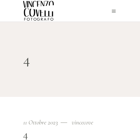
4
11 Ottobre 2023
vincecove
4