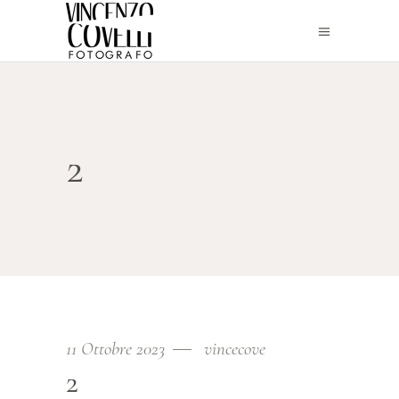
2
11 Ottobre 2023
vincecove
2