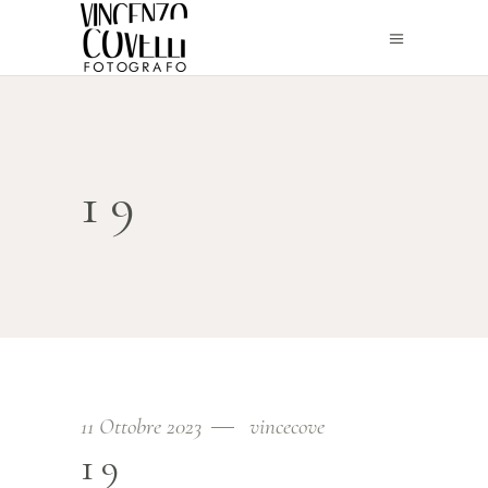
19
11 Ottobre 2023
vincecove
19