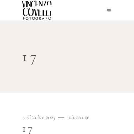
17
11 Ottobre 2023
vincecove
17