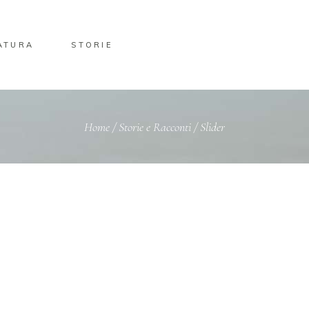
ATURA
STORIE
Home
/
Storie e Racconti
/
Slider